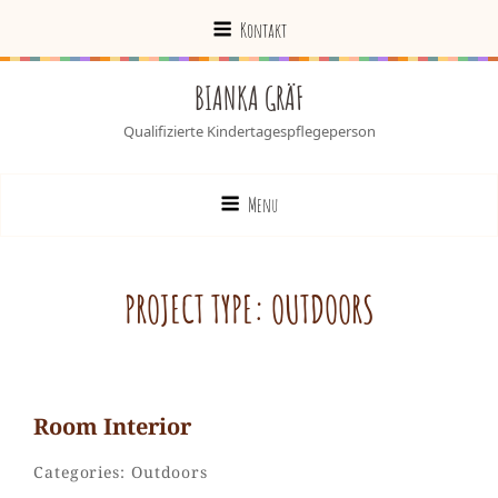
Kontakt
BIANKA GRÄF
Qualifizierte Kindertagespflegeperson
Menu
PROJECT TYPE:
OUTDOORS
Room Inte­rior
Admin
By
Categories:
Outdoors