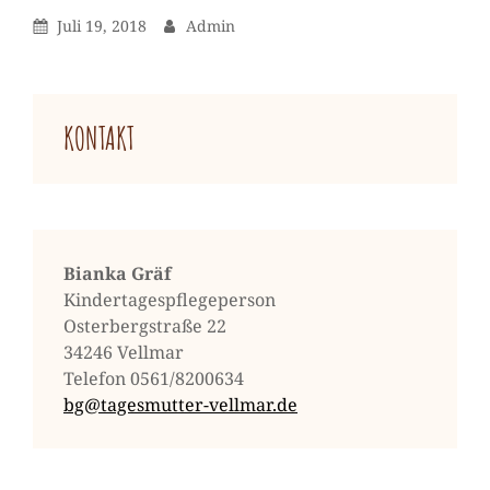
Posted
By
Juli 19, 2018
Admin
On
KONTAKT
Bianka Gräf
Kindertagespflegeperson
Osterbergstraße 22
34246 Vellmar
Telefon 0561/8200634
bg@tagesmutter-vellmar.de