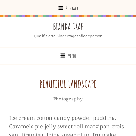
Kontakt
BIANKA GRÄF
Qualifizierte Kindertagespflegeperson
Menu
BEAU­TIFUL LANDSCAPE
Admin
By
Categories
Leave
Photography
a
comment
Ice cream cot­ton candy pow­der pud­ding.
on
Cara­mels pie jelly sweet roll mar­zi­pan crois­
Beau­
sant tira­misu. Icing sugar plum fruit­cake