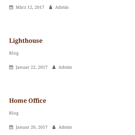
a
Posted
By
März 12, 2017
Admin
comment
On
on
Before
I had
Light­house
time
to
Admin
By
Categories
Leave
Blog
respond
a
Posted
By
Januar 22, 2017
Admin
comment
On
on
Light­
house
Home Office
Admin
By
Categories
Leave
Blog
a
Posted
By
Januar 20, 2017
Admin
comment
On