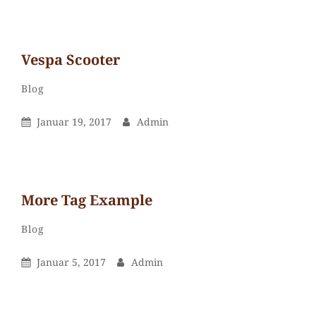
on
Home
Office
Vespa Scoo­ter
Admin
By
Categories
Leave
Blog
a
Posted
By
Januar 19, 2017
Admin
comment
On
on
Vespa
Scoo­
More Tag Example
ter
Admin
By
Categories
Leave
Blog
a
Posted
By
Januar 5, 2017
Admin
comment
On
on
More