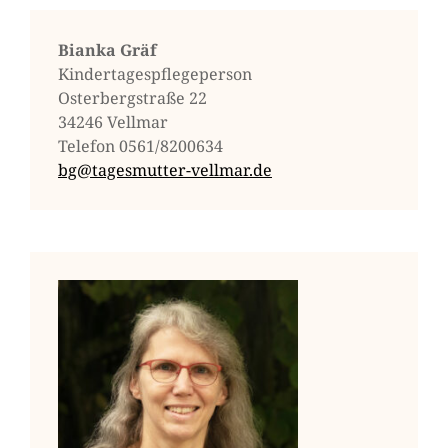
ta­
ria­
Bianka Gräf
nism
Kindertagespflegeperson
Osterbergstraße 22
34246 Vellmar
Telefon 0561/8200634
bg@tagesmutter-vellmar.de