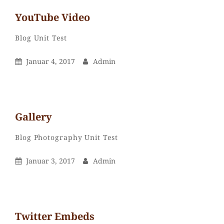
Tag
You­Tube Video
Example
Admin
By
Categories
Leave
Blog
Unit Test
a
Posted
By
Januar 4, 2017
Admin
comment
On
on
You­
Tube Video
Gal­lery
Admin
By
Categories
Leave
Blog
Photography
Unit Test
a
Posted
By
Januar 3, 2017
Admin
comment
On
on
Gal­
lery
Twit­ter Embeds