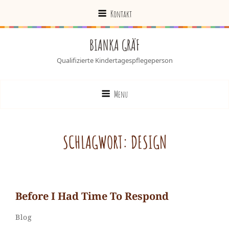
Kontakt
BIANKA GRÄF
Qualifizierte Kindertagespflegeperson
Menu
SCHLAGWORT:
DESIGN
Before I Had Time To Respond
Admin
By
Categories
Leave
Blog