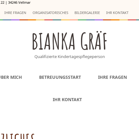
22 | 34246 Vellmar
IHRE FRA­GEN
ORGA­NI­SA­TO­RI­SCHES
BIL­DER­GA­LE­RIE
IHR KON­TAKT
BIANKA GRÄF
Qualifizierte Kindertagespflegeperson
ÜBER MICH
BETREU­UNGS­START
IHRE FRA­GEN
IHR KON­TAKT