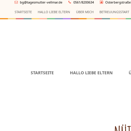
bg@tagesmutter-vellmar.de
0561/8200634
Osterbergstraße 
START­SEITE
HALLO LIEBE ELTERN
ÜBER MICH
BETREU­UNGS­START
START­SEITE
HALLO LIEBE ELTERN