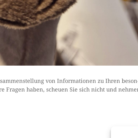
usam­men­stel­lung von Infor­ma­tio­nen zu Ihren beson
i­tere Fra­gen haben, scheuen Sie sich nicht und neh­me